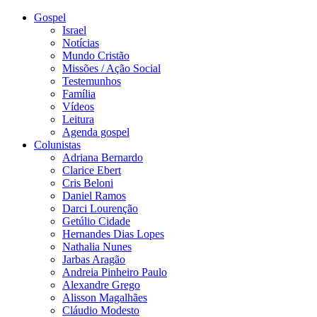
Gospel
Israel
Notícias
Mundo Cristão
Missões / Ação Social
Testemunhos
Família
Vídeos
Leitura
Agenda gospel
Colunistas
Adriana Bernardo
Clarice Ebert
Cris Beloni
Daniel Ramos
Darci Lourenção
Getúlio Cidade
Hernandes Dias Lopes
Nathalia Nunes
Jarbas Aragão
Andreia Pinheiro Paulo
Alexandre Grego
Alisson Magalhães
Cláudio Modesto