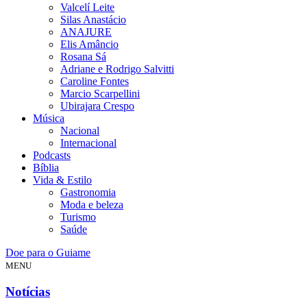
Valcelí Leite
Silas Anastácio
ANAJURE
Elis Amâncio
Rosana Sá
Adriane e Rodrigo Salvitti
Caroline Fontes
Marcio Scarpellini
Ubirajara Crespo
Música
Nacional
Internacional
Podcasts
Bíblia
Vida & Estilo
Gastronomia
Moda e beleza
Turismo
Saúde
Doe para o Guiame
MENU
Notícias