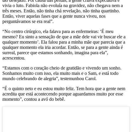
tão desejado. Por causa das perdas, a gente criava expectativa e
vivia o luto. Fabiola não evoluía na gravidez, não chegava nem a
três meses. Então, não tinha chá revelação, não tinha quartinho.
Então, viver aquelas fases que a gente nunca viveu, nos
perguntávamos se era real”.
“No centro cirúrgico, ela falava para as enfermeiras: ‘É meu
mesmo? Eu sinto a sensação de que a mãe dele vai vir buscar ele a
qualquer momento’. Ela falou para a minha mãe que parecia que a
qualquer momento ela iria acordar. Então, se para a gente ainda é
surreal, parece que estamos sonhando, imagina para ela”,
acrescentou.
“Estamos com o coração cheio de gratidão e vivendo um sonho.
Sonhamos muito com isso, ela muito mais e o Sam, e está todo
mundo celebrando de alegria”, testemunhou Carol.
“É o quinto neto e eu estou muito feliz. Tem hora que a gente nem
acredita que está acontecendo porque aguardamos muito por esse
momento”, contou a avó do bebê.