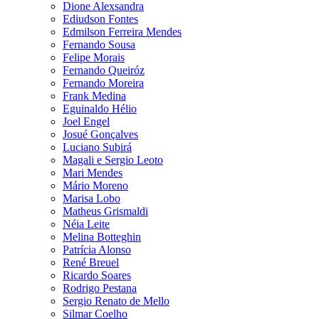
Dione Alexsandra
Ediudson Fontes
Edmilson Ferreira Mendes
Fernando Sousa
Felipe Morais
Fernando Queiróz
Fernando Moreira
Frank Medina
Eguinaldo Hélio
Joel Engel
Josué Gonçalves
Luciano Subirá
Magali e Sergio Leoto
Mari Mendes
Mário Moreno
Marisa Lobo
Matheus Grismaldi
Néia Leite
Melina Botteghin
Patrícia Alonso
René Breuel
Ricardo Soares
Rodrigo Pestana
Sergio Renato de Mello
Silmar Coelho