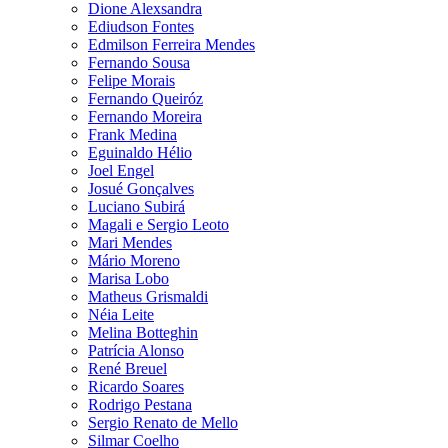
Dione Alexsandra
Ediudson Fontes
Edmilson Ferreira Mendes
Fernando Sousa
Felipe Morais
Fernando Queiróz
Fernando Moreira
Frank Medina
Eguinaldo Hélio
Joel Engel
Josué Gonçalves
Luciano Subirá
Magali e Sergio Leoto
Mari Mendes
Mário Moreno
Marisa Lobo
Matheus Grismaldi
Néia Leite
Melina Botteghin
Patrícia Alonso
René Breuel
Ricardo Soares
Rodrigo Pestana
Sergio Renato de Mello
Silmar Coelho