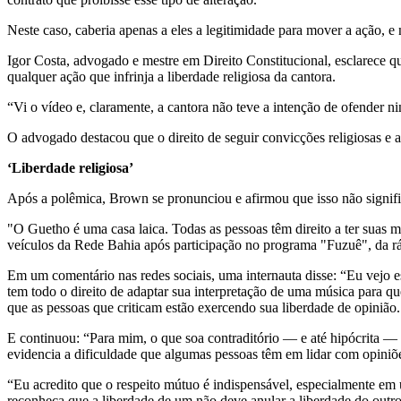
Neste caso, caberia apenas a eles a legitimidade para mover a ação, e
Igor Costa, advogado e mestre em Direito Constitucional, esclarece
qualquer ação que infrinja a liberdade religiosa da cantora.
“Vi o vídeo e, claramente, a cantora não teve a intenção de ofender 
O advogado destacou que o direito de seguir convicções religiosas e 
‘Liberdade religiosa’
Após a polêmica, Brown se pronunciou e afirmou que isso não signifi
"O Guetho é uma casa laica. Todas as pessoas têm direito a ter suas m
veículos da Rede Bahia após participação no programa "Fuzuê", da rá
Em um comentário nas redes sociais, uma internauta disse: “Eu vejo es
tem todo o direito de adaptar sua interpretação de uma música para qu
que as pessoas que criticam estão exercendo sua liberdade de opiniã
E continuou: “Para mim, o que soa contraditório — e até hipócrita — é
evidencia a dificuldade que algumas pessoas têm em lidar com opiniõ
“Eu acredito que o respeito mútuo é indispensável, especialmente em
reconheça que a liberdade de um não deve anular a liberdade do outro