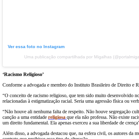
Ver essa foto no Instagram
Uma publicação compartilhada por Migalhas (@portalmiga
‘Racismo Religioso’
Conforme a advogada e membro do Instituto Brasileiro de Direito e Re
“O conceito de racismo religioso, que tem sido muito desenvolvido no B
relacionadas à estigmatização racial. Seria uma agressão física ou v
“Não houve ali nenhuma falta de respeito. Não houve segregação cultu
canção a uma entidade
religiosa
que ela não professa. Não existe rac
um direito fundamental. Ela apenas exerceu a sua liberdade de crença
Além disso, a advogada destacou que, na esfera civil, os autores da
contrato que proibisse esse tipo de alteração.