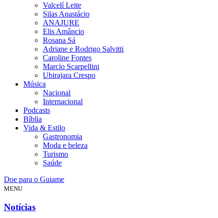
Valcelí Leite
Silas Anastácio
ANAJURE
Elis Amâncio
Rosana Sá
Adriane e Rodrigo Salvitti
Caroline Fontes
Marcio Scarpellini
Ubirajara Crespo
Música
Nacional
Internacional
Podcasts
Bíblia
Vida & Estilo
Gastronomia
Moda e beleza
Turismo
Saúde
Doe para o Guiame
MENU
Notícias