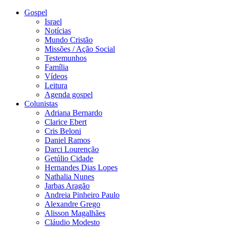
Gospel
Israel
Notícias
Mundo Cristão
Missões / Ação Social
Testemunhos
Família
Vídeos
Leitura
Agenda gospel
Colunistas
Adriana Bernardo
Clarice Ebert
Cris Beloni
Daniel Ramos
Darci Lourenção
Getúlio Cidade
Hernandes Dias Lopes
Nathalia Nunes
Jarbas Aragão
Andreia Pinheiro Paulo
Alexandre Grego
Alisson Magalhães
Cláudio Modesto