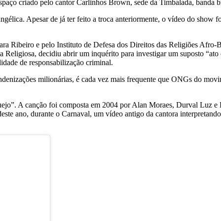
spaço criado pelo cantor Carlinhos Brown, sede da Timbalada, banda b
lica. Apesar de já ter feito a troca anteriormente, o vídeo do show foi 
ra Ribeiro e pelo Instituto de Defesa dos Direitos das Religiões Afro-
Religiosa, decidiu abrir um inquérito para investigar um suposto “ato d
lidade de responsabilização criminal.
 indenizações milionárias, é cada vez mais frequente que ONGs do movi
guejo”. A canção foi composta em 2004 por Alan Moraes, Durval Luz e 
ste ano, durante o Carnaval, um vídeo antigo da cantora interpretando