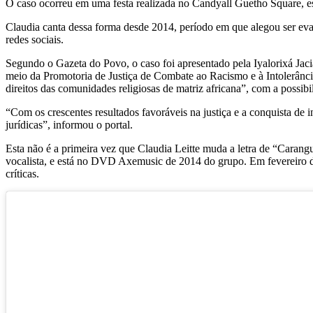
O caso ocorreu em uma festa realizada no Candyall Guetho Square, e
Claudia canta dessa forma desde 2014, período em que alegou ser evangé
redes sociais.
Segundo o Gazeta do Povo, o caso foi apresentado pela Iyalorixá Jacia
meio da Promotoria de Justiça de Combate ao Racismo e à Intolerância 
direitos das comunidades religiosas de matriz africana”, com a possibi
“Com os crescentes resultados favoráveis na justiça e a conquista de
jurídicas”, informou o portal.
Esta não é a primeira vez que Claudia Leitte muda a letra de “Caran
vocalista, e está no DVD Axemusic de 2014 do grupo. Em fevereiro de
críticas.