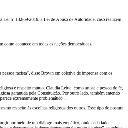
a Lei nº 13.869/2019, a Lei de Abuso de Autoridade, caso realizem
ssim como acontece em todas as nações democráticas.
ma pessoa racista", disse Brown em coletiva de imprensa com os
igiosa e respeito mútuo. Claudia Leitte, como artista e pessoa de fé,
ligiosa garantida pela Constituição. Por outro lado, também entendo
e parece extremamente problemático”.
esmo respeito às escolhas religiosas dos outros. Esse tipo de postura
surgir por meio de um diálogo mais empático, onde cada lado
ância e desrespeito, independentemente do ponto de vista”, concluiu.