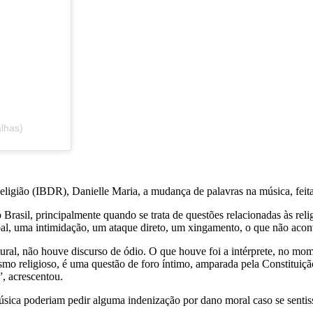
lhas)
ligião (IBDR), Danielle Maria, a mudança de palavras na música, feita 
rasil, principalmente quando se trata de questões relacionadas às religi
erbal, uma intimidação, um ataque direto, um xingamento, o que não ac
ral, não houve discurso de ódio. O que houve foi a intérprete, no mom
ismo religioso, é uma questão de foro íntimo, amparada pela Constituição
”, acrescentou.
 música poderiam pedir alguma indenização por dano moral caso se senti