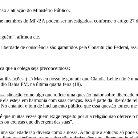
 não a atuação do Ministério Público.
 que membros do MP-BA podem ser investigados, conforme o artigo 27 d
ninguém”, afirmou ele.
a liberdade de consciência são garantidos pela Constituição Federal, a
ca que a colega seja preconceituosa:
anifestações. (...) Mas eu posso te garantir que Claudia Leitte não é u
dio Bahia FM, na última quarta-feira (18).
sa situação como algo que reflete uma questão maior sobre liberdade rel
e ela esteja em harmonia com suas crenças. Isso é parte da liberdade re
o. No entanto, o tom de linchamento público que essa questão tomou m
 que muitas vezes quem exige respeito por sua religião não oferece o m
es ou crenças que divergem das suas”.
 uma sociedade tão diversa como a nossa. Acho que a solução só pode 
. Sem esse esforço, o que sobra são polarizações que alimentam intoler