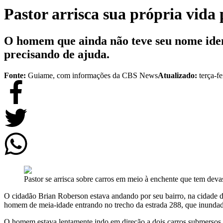
Pastor arrisca sua própria vida
O homem que ainda não teve seu nome ident
precisando de ajuda.
Fonte:
Guiame, com informações da CBS News
Atualizado:
terça-f
Pastor se arrisca sobre carros em meio à enchente que tem dev
O cidadão Brian Roberson estava andando por seu bairro, na cidade d
homem de meia-idade entrando no trecho da estrada 288, que inundada
O homem estava lentamente indo em direção a dois carros submersos