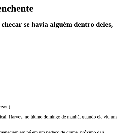
 enchente
 checar se havia alguém dentro deles,
erson)
opical, Harvey, no último domingo de manhã, quando ele viu um
permaneciam em pé em um pedaço de grama, próximo dali.