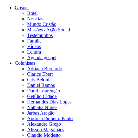
Gospel
Israel
Notícias
Mundo Cristão
Missões / Ação Social
Testemunhos
Família
Vídeos
Leitura
Agenda gospel
Colunistas
Adriana Bernardo
Clarice Ebert
Cris Beloni
Daniel Ramos
Darci Lourenção
Getúlio Cidade
Hernandes Dias Lopes
Nathalia Nunes
Jarbas Aragão
Andreia Pinheiro Paulo
Alexandre Grego
Alisson Magalhães
Cláudio Modesto