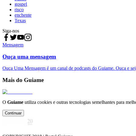
gospel
risco
enchente
Texas
Siga-nos
Mensagem
Ouça uma mensagem
Ouça Uma Mensagem é um canal de podcasts do Guiame. Ouça e sej
Mais do Guiame
O
Guiame
utiliza cookies e outras tecnologias semelhantes para melh
Continuar