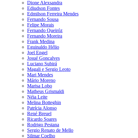
Dione Alexsandra
Ediudson Fontes
Edmilson Ferreira Mendes
Fernando Sousa
Felipe Morais
Fernando Queiróz
Fernando Moreira
Frank Medina
Eguinaldo Hélio
Joel Engel
Josué Gonçalves
Luciano Subirá
Magali e Sergio Leoto
Mari Mendes
Mário Moreno
Marisa Lobo
Matheus Grismaldi
Néia Leite
Melina Botteghin
Patrícia Alonso
René Breuel
Ricardo Soares
Rodrigo Pestana
Sergio Renato de Mello
Silmar Coelho