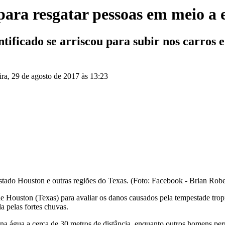
 para resgatar pessoas em meio a
ificado se arriscou para subir nos carros e
eira, 29 de agosto de 2017 às 13:23
astado Houston e outras regiões do Texas. (Foto: Facebook - Brian Rob
e Houston (Texas) para avaliar os danos causados ​​pela tempestade tr
 pelas fortes chuvas.
 na água a cerca de 30 metros de distância, enquanto outros homens 