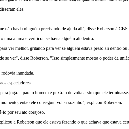
 disseram eles.
s, que não havia ninguém precisando de ajuda ali", disse Roberson à CB
o uma a uma e verificou se havia alguém ali dentro.
ra ver melhor, gritando para ver se alguém estava preso ali dentro ou 
de se ver", disse Roberson. "Isso simplesmente mostra o poder da uniã
 rodovia inundada.
 aos espectadores.
 para jogá-la para o homem e puxá-lo de volta assim que ele terminasse.
e momento, então ele conseguiu voltar sozinho", explicou Roberson.
lo por seu ato corajoso.
plicou a Roberson que ele estava fazendo o que achava que estava certo