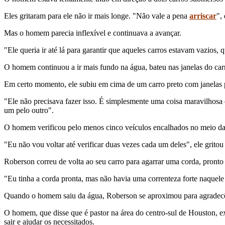
Eles gritaram para ele não ir mais longe. "Não vale a pena
arriscar
",
Mas o homem parecia inflexível e continuava a avançar.
"Ele queria ir até lá para garantir que aqueles carros estavam vazio
O homem continuou a ir mais fundo na água, bateu nas janelas do carr
Em certo momento, ele subiu em cima de um carro preto com janelas pa
"Ele não precisava fazer isso. É simplesmente uma coisa maravilhosa 
um pelo outro".
O homem verificou pelo menos cinco veículos encalhados no meio da
"Eu não vou voltar até verificar duas vezes cada um deles", ele gritou
Roberson correu de volta ao seu carro para agarrar uma corda, pronto
"Eu tinha a corda pronta, mas não havia uma correnteza forte naquel
Quando o homem saiu da água, Roberson se aproximou para agradecê-
O homem, que disse que é pastor na área do centro-sul de Houston, ex
sair e ajudar os necessitados.