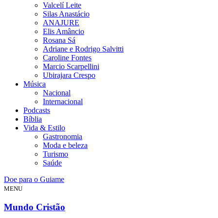
Valcelí Leite
Silas Anastácio
ANAJURE
Elis Amâncio
Rosana Sá
Adriane e Rodrigo Salvitti
Caroline Fontes
Marcio Scarpellini
Ubirajara Crespo
Música
Nacional
Internacional
Podcasts
Bíblia
Vida & Estilo
Gastronomia
Moda e beleza
Turismo
Saúde
Doe para o Guiame
MENU
Mundo Cristão