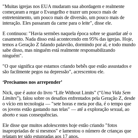
"Muitas igrejas nos EUA mudaram sua abordagem e realmente
começaram a regar o Evangelho e trazer um pouco mais de
entretenimento, um pouco mais de diversão, um pouco mais de
interação. Eles passaram da carne para o leite", disse ele.
E continuou: "Havia sermões naquela época sobre se guardar até o
casamento. Nada disso está acontecendo em 95% das igrejas. Hoje,
temos a Geração Z falando palavrão, dormindo por aí, e todo mundo
sabe disso, mas ninguém está realmente responsabilizando
ninguém".
"O que significa que estamos criando bebês que estão assustados e
são facilmente pegos na depressão", acrescentou ele.
‘Precisamos nos arrepender’
Nick, que é autor do livro “Life Without Limits” (“
Uma Vida Sem
Limites
”), falou sobre os desafios enfrentados pela Geração Z, desde
o vício em tecnologia — "sete horas e meia por dia, é o tempo que
os jovens estão gastando nas telas" — até a exploração sexual, ao
aborto e suas consequências.
Ele disse que muitos adolescentes hoje estão criando "fotos
inapropriadas de si mesmos" e lamentou o número de crianças que
relatam ter sido estupradas aos 17 anos.