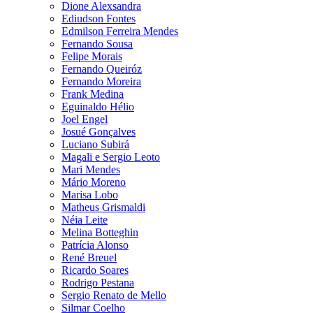
Dione Alexsandra
Ediudson Fontes
Edmilson Ferreira Mendes
Fernando Sousa
Felipe Morais
Fernando Queiróz
Fernando Moreira
Frank Medina
Eguinaldo Hélio
Joel Engel
Josué Gonçalves
Luciano Subirá
Magali e Sergio Leoto
Mari Mendes
Mário Moreno
Marisa Lobo
Matheus Grismaldi
Néia Leite
Melina Botteghin
Patrícia Alonso
René Breuel
Ricardo Soares
Rodrigo Pestana
Sergio Renato de Mello
Silmar Coelho