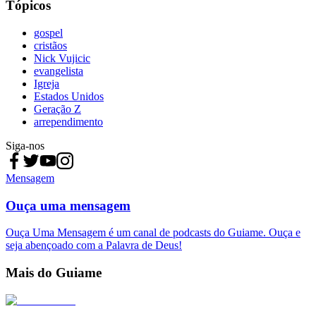
Tópicos
gospel
cristãos
Nick Vujicic
evangelista
Igreja
Estados Unidos
Geração Z
arrependimento
Siga-nos
Mensagem
Ouça uma mensagem
Ouça Uma Mensagem é um canal de podcasts do Guiame. Ouça e
seja abençoado com a Palavra de Deus!
Mais do Guiame