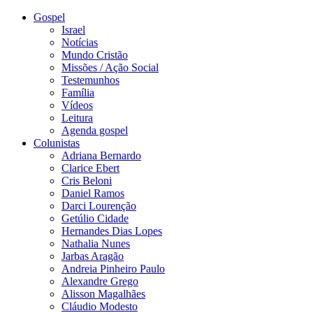
Gospel
Israel
Notícias
Mundo Cristão
Missões / Ação Social
Testemunhos
Família
Vídeos
Leitura
Agenda gospel
Colunistas
Adriana Bernardo
Clarice Ebert
Cris Beloni
Daniel Ramos
Darci Lourenção
Getúlio Cidade
Hernandes Dias Lopes
Nathalia Nunes
Jarbas Aragão
Andreia Pinheiro Paulo
Alexandre Grego
Alisson Magalhães
Cláudio Modesto