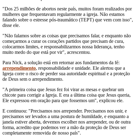
"Dos 25 milhões de abortos neste país, muitos foram realizados por
mulheres que frequentavam regularmente a igreja. Não estamos
falando sobre o estresse pós-traumático (TEPT) que vem com isso",
disse ele.
"Não falamos sobre as coisas que precisamos falar, e enquanto não
começarmos a curar os corações partidos que precisam de cura,
colocarmos limites, e responsabilizarmos nossa liderança, tenho
muito medo do que está por vir", acrescentou.
Para Nick, a solução está em retornar aos fundamentos da fé:
arrependimento
, responsabilidade e unidade. Ele alertou que a
Igreja corre o risco de perder sua autoridade espiritual e a proteção
de Deus sem o arrependimento.
"A primeira coisa que Jesus fez foi virar as mesas e quebrar um
chicote para corrigir a Igreja. E era a última coisa que Jesus queria,
Ele expressou em oração para que fossemos um", explicou ele.
E continuou: "Precisamos nos arrepender. Precisamos nos unir, e
precisamos ser levados a uma postura de humildade, e enquanto a
janela estiver aberta, devemos escolher nos arrepender, ou de outra
forma, acredito que podemos ver a mão da proteção de Deus ser
completamente removida de nosso país".