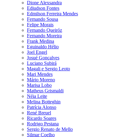
Dione Alexsandra
Ediudson Fontes
Edmilson Ferreira Mendes
Fernando Sousa
Felipe Morais
Fernando Queiróz
Fernando Moreira
Frank Medina
Eguinaldo Hélio
Joel Engel
Josué Gonçalves
Luciano Subirá
Magali e Sergio Leoto
Mari Mendes
Mário Moreno
Marisa Lobo
Matheus Grismaldi
Néia Leite
Melina Botteghin
Patrícia Alonso
René Breuel
Ricardo Soares
Rodrigo Pestana
Sergio Renato de Mello
Silmar Coelho