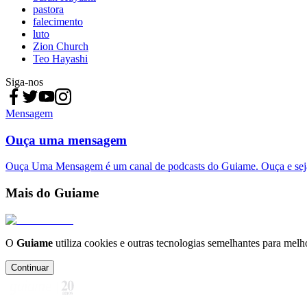
pastora
falecimento
luto
Zion Church
Teo Hayashi
Siga-nos
Mensagem
Ouça uma mensagem
Ouça Uma Mensagem é um canal de podcasts do Guiame. Ouça e sej
Mais do Guiame
O
Guiame
utiliza cookies e outras tecnologias semelhantes para melh
Continuar