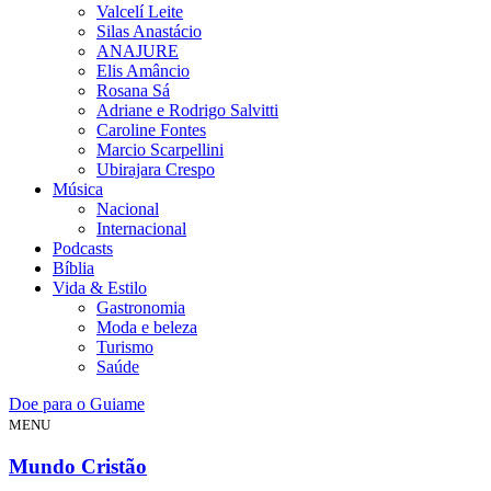
Valcelí Leite
Silas Anastácio
ANAJURE
Elis Amâncio
Rosana Sá
Adriane e Rodrigo Salvitti
Caroline Fontes
Marcio Scarpellini
Ubirajara Crespo
Música
Nacional
Internacional
Podcasts
Bíblia
Vida & Estilo
Gastronomia
Moda e beleza
Turismo
Saúde
Doe para o Guiame
MENU
Mundo Cristão