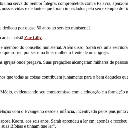
o uma serva do Senhor íntegra, comprometida com a Palavra, apaixonada
 nossas vidas e de tantos que foram impactados pelo seu exemplo de f
e dedicou por quase 50 anos ao serviço ministerial.
artista cristã
Zoe Lilly
.
e membro do conselho ministerial. Além disso, Sarah era uma escritora
o que sofreu por ser uma líder mulher a frente de uma igreja.
das igrejas onde pregava. Suas pregações alcançaram milhares de pessoa
emos que todas as coisas contribuem juntamente para o bem daqueles q
o Médio, evidenciando seu compromisso com a educação e a formação m
elação com o Evangelho desde a infância, incentivada pelos pais junto 
sposa Kaoru, aos seis anos, Sarah aprendeu a ler em japonês e recebe
 suas Bíblias e tinham que ler”.