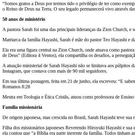
“Somos gratos a Deus por termos tido o privilégio de ter como exempl
o Reino de Deus na Terra. O seu legado permanecerá vivo através das
50 anos de ministério
A pastora Sarah foi uma das principais lideranças da Zion Church, e s
Matriarca da família Hayashi, Sarah é mãe do pastor Teo Hayashi e da 
Ela era uma figura central na Zion Church, onde atuava como pastora 
de Deus" (Editora 4 Ventos), ela compartilha os desafios, a perseguiçã
A atuação ministerial de Sarah Hayashi não se limitava aos púlpitos 
Instagram, que contava com mais de 90 mil seguidores.
Em sua última postagem, feita em 21 de junho, ela escreveu: “E sab
Romanos 8:28
Mestra em Teologia e Ética Cristãs, atuou como professora de Ensin
Família missionária
De origem japonesa, mas crescida no Brasil, Sarah Hayashi teve sua r
Filha dos missionários japoneses Reverendo Hiroyuki Hayashi e sua e
ela contou que “a Bíblia era parte inerente da família. Todos tinham as