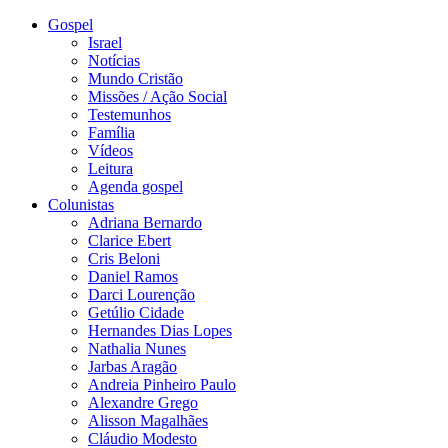
Gospel
Israel
Notícias
Mundo Cristão
Missões / Ação Social
Testemunhos
Família
Vídeos
Leitura
Agenda gospel
Colunistas
Adriana Bernardo
Clarice Ebert
Cris Beloni
Daniel Ramos
Darci Lourenção
Getúlio Cidade
Hernandes Dias Lopes
Nathalia Nunes
Jarbas Aragão
Andreia Pinheiro Paulo
Alexandre Grego
Alisson Magalhães
Cláudio Modesto