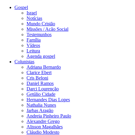
Gospel
Israel
Notícias
Mundo Cristão
Missões / Ação Social
Testemunhos
Família
Vídeos
Leitura
Agenda gospel
Colunistas
Adriana Bernardo
Clarice Ebert
Cris Beloni
Daniel Ramos
Darci Lourenção
Getúlio Cidade
Hernandes Dias Lopes
Nathalia Nunes
Jarbas Aragão
Andreia Pinheiro Paulo
Alexandre Grego
Alisson Magalhães
Cláudio Modesto