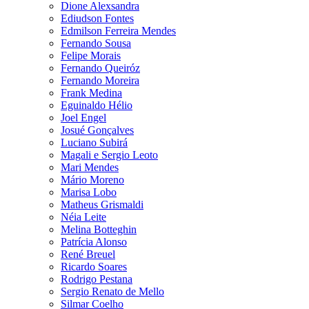
Dione Alexsandra
Ediudson Fontes
Edmilson Ferreira Mendes
Fernando Sousa
Felipe Morais
Fernando Queiróz
Fernando Moreira
Frank Medina
Eguinaldo Hélio
Joel Engel
Josué Gonçalves
Luciano Subirá
Magali e Sergio Leoto
Mari Mendes
Mário Moreno
Marisa Lobo
Matheus Grismaldi
Néia Leite
Melina Botteghin
Patrícia Alonso
René Breuel
Ricardo Soares
Rodrigo Pestana
Sergio Renato de Mello
Silmar Coelho