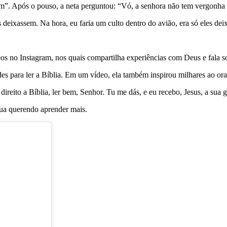
. Após o pouso, a neta perguntou: “Vó, a senhora não tem vergonha d
 deixassem. Na hora, eu faria um culto dentro do avião, era só eles dei
os no Instagram, nos quais compartilha experiências com Deus e fala s
des para ler a Bíblia. Em um vídeo, ela também inspirou milhares ao or
ireito a Bíblia, ler bem, Senhor. Tu me dás, e eu recebo, Jesus, a sua 
nua querendo aprender mais.