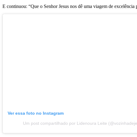
E continuou: “Que o Senhor Jesus nos dê uma viagem de excelência 
Ver essa foto no Instagram
Um post compartilhado por Lidenoura Leite (@vozinhadej