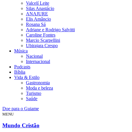
Valcelí Leite
Silas Anastácio
ANAJURE
Elis Amâncio
Rosana Sá
Adriane e Rodrigo Salvitti
Caroline Fontes
Marcio Scarpellini
Ubirajara Crespo
Música
Nacional
Internacional
Podcasts
Bíblia
Vida & Estilo
Gastronomia
Moda e beleza
Turismo
Saúde
Doe para o Guiame
MENU
Mundo Cristão