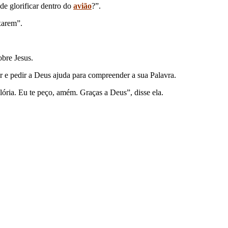
e glorificar dentro do
avião
?”.
xarem”.
obre Jesus.
ar e pedir a Deus ajuda para compreender a sua Palavra.
glória. Eu te peço, amém. Graças a Deus”, disse ela.