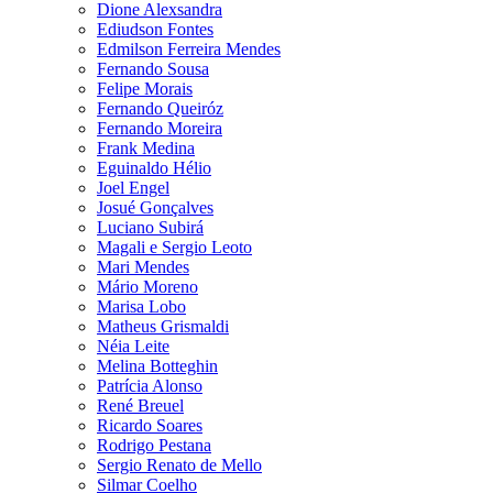
Dione Alexsandra
Ediudson Fontes
Edmilson Ferreira Mendes
Fernando Sousa
Felipe Morais
Fernando Queiróz
Fernando Moreira
Frank Medina
Eguinaldo Hélio
Joel Engel
Josué Gonçalves
Luciano Subirá
Magali e Sergio Leoto
Mari Mendes
Mário Moreno
Marisa Lobo
Matheus Grismaldi
Néia Leite
Melina Botteghin
Patrícia Alonso
René Breuel
Ricardo Soares
Rodrigo Pestana
Sergio Renato de Mello
Silmar Coelho