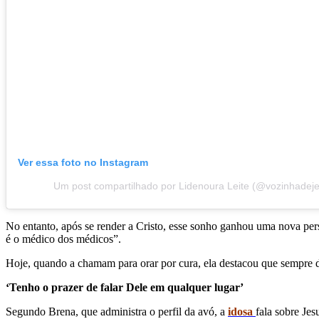
Ver essa foto no Instagram
Um post compartilhado por Lidenoura Leite (@vozinhadej
No entanto, após se render a Cristo, esse sonho ganhou uma nova persp
é o médico dos médicos”.
Hoje, quando a chamam para orar por cura, ela destacou que sempre d
‘Tenho o prazer de falar Dele em qualquer lugar’
Segundo Brena, que administra o perfil da avó, a
idosa
fala sobre Je