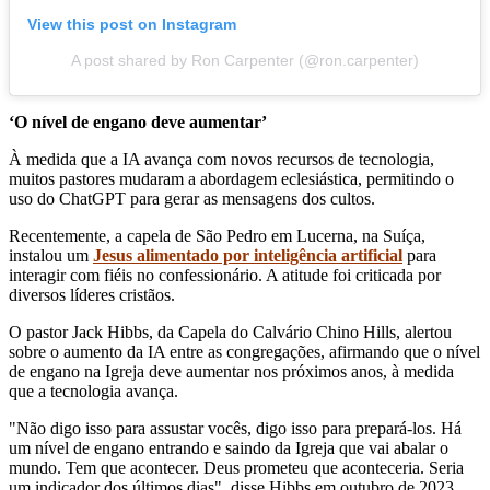
View this post on Instagram
A post shared by Ron Carpenter (@ron.carpenter)
‘O nível de engano deve aumentar’
À medida que a IA avança com novos recursos de tecnologia,
muitos pastores mudaram a abordagem eclesiástica, permitindo o
uso do ChatGPT para gerar as mensagens dos cultos.
Recentemente, a capela de São Pedro em Lucerna, na Suíça,
instalou um
Jesus alimentado por inteligência artificial
para
interagir com fiéis no confessionário. A atitude foi criticada por
diversos líderes cristãos.
O pastor Jack Hibbs, da Capela do Calvário Chino Hills, alertou
sobre o aumento da IA ​​entre as congregações, afirmando que o nível
de engano na Igreja deve aumentar nos próximos anos, à medida
que a tecnologia avança.
"Não digo isso para assustar vocês, digo isso para prepará-los. Há
um nível de engano entrando e saindo da Igreja que vai abalar o
mundo. Tem que acontecer. Deus prometeu que aconteceria. Seria
um indicador dos últimos dias", disse Hibbs em outubro de 2023.