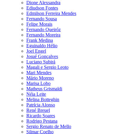
Dione Alexsandra
Ediudson Fontes
Edmilson Ferreira Mendes
Fernando Sousa
Felipe Morais
Fernando Queiróz
Fernando Moreira
Frank Medina
Eguinaldo Hélio
Joel Engel
Josué Gonçalves
Luciano Subirá
Magali e Sergio Leoto
Mari Mendes
Mário Moreno
Marisa Lobo
Matheus Grismaldi
Néia Leite
Melina Botteghin
Patrícia Alonso
René Breuel
Ricardo Soares
Rodrigo Pestana
Sergio Renato de Mello
Silmar Coelho