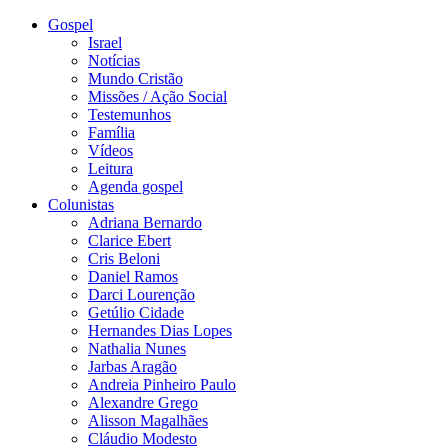
Gospel
Israel
Notícias
Mundo Cristão
Missões / Ação Social
Testemunhos
Família
Vídeos
Leitura
Agenda gospel
Colunistas
Adriana Bernardo
Clarice Ebert
Cris Beloni
Daniel Ramos
Darci Lourenção
Getúlio Cidade
Hernandes Dias Lopes
Nathalia Nunes
Jarbas Aragão
Andreia Pinheiro Paulo
Alexandre Grego
Alisson Magalhães
Cláudio Modesto