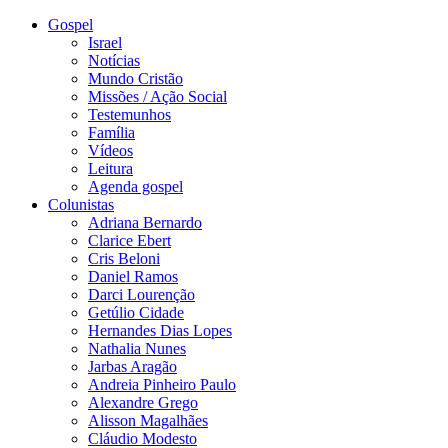
Gospel
Israel
Notícias
Mundo Cristão
Missões / Ação Social
Testemunhos
Família
Vídeos
Leitura
Agenda gospel
Colunistas
Adriana Bernardo
Clarice Ebert
Cris Beloni
Daniel Ramos
Darci Lourenção
Getúlio Cidade
Hernandes Dias Lopes
Nathalia Nunes
Jarbas Aragão
Andreia Pinheiro Paulo
Alexandre Grego
Alisson Magalhães
Cláudio Modesto