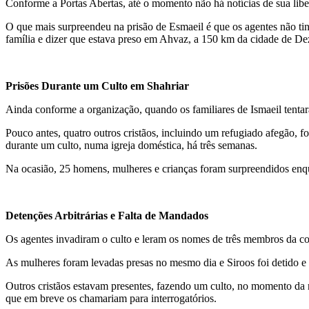
Conforme a Portas Abertas, até o momento não há notícias de sua liberta
O que mais surpreendeu na prisão de Esmaeil é que os agentes não tinh
família e dizer que estava preso em Ahvaz, a 150 km da cidade de De
Prisões Durante um Culto em Shahriar
Ainda conforme a organização, quando os familiares de Ismaeil tentar
Pouco antes, quatro outros cristãos, incluindo um refugiado afegão, fo
durante um culto, numa igreja doméstica, há três semanas.
Na ocasião, 25 homens, mulheres e crianças foram surpreendidos enqu
Detenções Arbitrárias e Falta de Mandados
Os agentes invadiram o culto e leram os nomes de três membros da c
As mulheres foram levadas presas no mesmo dia e Siroos foi detido e in
Outros cristãos estavam presentes, fazendo um culto, no momento da r
que em breve os chamariam para interrogatórios.