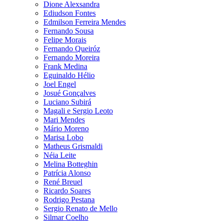
Dione Alexsandra
Ediudson Fontes
Edmilson Ferreira Mendes
Fernando Sousa
Felipe Morais
Fernando Queiróz
Fernando Moreira
Frank Medina
Eguinaldo Hélio
Joel Engel
Josué Gonçalves
Luciano Subirá
Magali e Sergio Leoto
Mari Mendes
Mário Moreno
Marisa Lobo
Matheus Grismaldi
Néia Leite
Melina Botteghin
Patrícia Alonso
René Breuel
Ricardo Soares
Rodrigo Pestana
Sergio Renato de Mello
Silmar Coelho