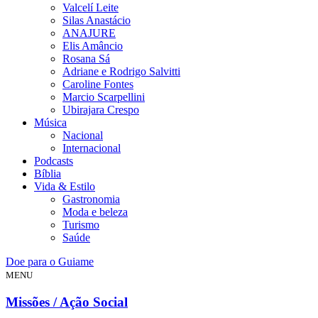
Valcelí Leite
Silas Anastácio
ANAJURE
Elis Amâncio
Rosana Sá
Adriane e Rodrigo Salvitti
Caroline Fontes
Marcio Scarpellini
Ubirajara Crespo
Música
Nacional
Internacional
Podcasts
Bíblia
Vida & Estilo
Gastronomia
Moda e beleza
Turismo
Saúde
Doe para o Guiame
MENU
Missões / Ação Social