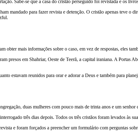
ção. Sabe-se que a casa do cristão perseguido foi revistada e os livros 
am mandado para fazer revista e detenção. O cristão apenas teve o dire
zful.
am obter mais informações sobre o caso, em vez de respostas, eles tam
ram presos em Shahriar, Oeste de Teerã, a capital iraniana. A Portas Abe
anto estavam reunidos para orar e adorar a Deus e também para planeja
ongregação, duas mulheres com pouco mais de trinta anos e um senhor 
terrogado três dias depois. Todos os três cristãos foram levados às sua
evista e foram forçados a preencher um formulário com perguntas sobre a