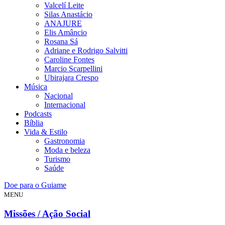
Valcelí Leite
Silas Anastácio
ANAJURE
Elis Amâncio
Rosana Sá
Adriane e Rodrigo Salvitti
Caroline Fontes
Marcio Scarpellini
Ubirajara Crespo
Música
Nacional
Internacional
Podcasts
Bíblia
Vida & Estilo
Gastronomia
Moda e beleza
Turismo
Saúde
Doe para o Guiame
MENU
Missões / Ação Social