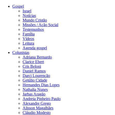
Gospel
Israel
Notícias
Mundo Cristão
Missões / Ação Social
Testemunhos
Família
Vídeos
Leitura
Agenda gospel
Colunistas
Adriana Bernardo
Clarice Ebert
Cris Beloni
Daniel Ramos
Darci Lourenção
Getúlio Cidade
Hernandes Dias Lopes
Nathalia Nunes
Jarbas Aragão
Andreia Pinheiro Paulo
Alexandre Grego
Alisson Magalhães
Cláudio Modesto