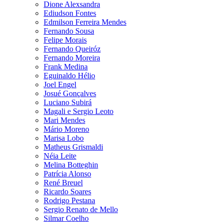
Dione Alexsandra
Ediudson Fontes
Edmilson Ferreira Mendes
Fernando Sousa
Felipe Morais
Fernando Queiróz
Fernando Moreira
Frank Medina
Eguinaldo Hélio
Joel Engel
Josué Gonçalves
Luciano Subirá
Magali e Sergio Leoto
Mari Mendes
Mário Moreno
Marisa Lobo
Matheus Grismaldi
Néia Leite
Melina Botteghin
Patrícia Alonso
René Breuel
Ricardo Soares
Rodrigo Pestana
Sergio Renato de Mello
Silmar Coelho