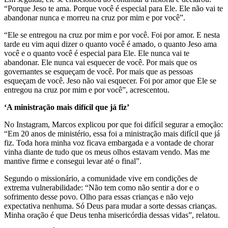
“Porque Jeso te ama. Porque você é especial para Ele. Ele não vai te
abandonar nunca e morreu na cruz por mim e por você”.
“Ele se entregou na cruz por mim e por você. Foi por amor. E nesta
tarde eu vim aqui dizer o quanto você é amado, o quanto Jeso ama
você e o quanto você é especial para Ele. Ele nunca vai te
abandonar. Ele nunca vai esquecer de você. Por mais que os
governantes se esqueçam de você. Por mais que as pessoas
esqueçam de você. Jeso não vai esquecer. Foi por amor que Ele se
entregou na cruz por mim e por você”, acrescentou.
‘A ministração mais difícil que já fiz’
No Instagram, Marcos explicou por que foi difícil segurar a emoção:
“Em 20 anos de ministério, essa foi a ministração mais difícil que já
fiz. Toda hora minha voz ficava embargada e a vontade de chorar
vinha diante de tudo que os meus olhos estavam vendo. Mas me
mantive firme e consegui levar até o final”.
Segundo o missionário, a comunidade vive em condições de
extrema vulnerabilidade: “Não tem como não sentir a dor e o
sofrimento desse povo. Olho para essas crianças e não vejo
expectativa nenhuma. Só Deus para mudar a sorte dessas crianças.
Minha oração é que Deus tenha misericórdia dessas vidas”, relatou.