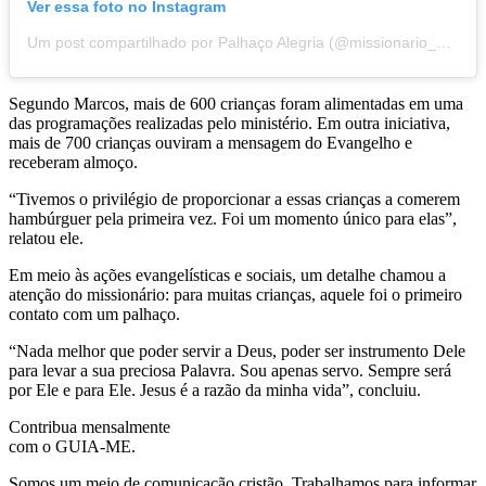
Ver essa foto no Instagram
Um post compartilhado por Palhaço Alegria (@missionario_palhaco_alegria)
Segundo Marcos, mais de 600 crianças foram alimentadas em uma
das programações realizadas pelo ministério. Em outra iniciativa,
mais de 700 crianças ouviram a mensagem do Evangelho e
receberam almoço.
“Tivemos o privilégio de proporcionar a essas crianças a comerem
hambúrguer pela primeira vez. Foi um momento único para elas”,
relatou ele.
Em meio às ações evangelísticas e sociais, um detalhe chamou a
atenção do missionário: para muitas crianças, aquele foi o primeiro
contato com um palhaço.
“Nada melhor que poder servir a Deus, poder ser instrumento Dele
para levar a sua preciosa Palavra. Sou apenas servo. Sempre será
por Ele e para Ele. Jesus é a razão da minha vida”, concluiu.
Contribua mensalmente
com o GUIA-ME.
Somos um meio de comunicação cristão. Trabalhamos para informar