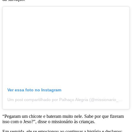
Ver essa foto no Instagram
Um post compartilhado por Palhaço Alegria (@missionario_palhaco_alegria)
“Pegaram um chicote e bateram muito nele. Sabe por que fizeram
isso com o Jeso?”, disse o missionário às crianças.
Em seguida, ele se emocionou ao continuar a história e declarou: