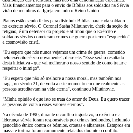
Mais financiamentos para o envio de Bíblias aos soldados na Sérvia
virão de membros da Igreja em todo o Reino Unido
Planos estão sendo feitos para distribuir Bíblias para cada soldado
no exército sérvio. O Coronel Sasha Milutinovic, chefe da seção de
religião, é um defensor do projeto e afirmou que o Exército e
soldados sérvios cometeram crimes de guerra por terem "esquecido"
a cosmovisão cristã.
"Eu espero que nós nunca vejamos um crime de guerra, cometido
pelo exército sérvio novamente", disse ele. "Esse será o resultado
desta iniciativa - que vai melhorar o nosso sentido de como tratar e
respeitar o inimigo".
"Eu espero que não só melhore a nossa moral, mas também nos
traga, no século 21, de volta a este momento em que realmente as
pessoas acreditavam na vida eterna", continuou Milutinovic.
"Minha opinião é que isto se trata do amor de Deus. Eu quero trazer
as pessoas de volta a esses valores eternos".
Na década de 1990, durante o conflito iugoslavo, o exército e a
liderança sérvia foram responsáveis ​​por crimes hediondos, incluindo
genocídio étnico contra os bósnios, croatas e albaneses. Estupros em
massa e tortura foram comumente relatados durante o conflito.