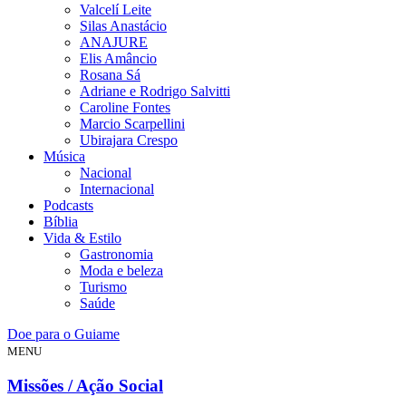
Valcelí Leite
Silas Anastácio
ANAJURE
Elis Amâncio
Rosana Sá
Adriane e Rodrigo Salvitti
Caroline Fontes
Marcio Scarpellini
Ubirajara Crespo
Música
Nacional
Internacional
Podcasts
Bíblia
Vida & Estilo
Gastronomia
Moda e beleza
Turismo
Saúde
Doe para o Guiame
MENU
Missões / Ação Social