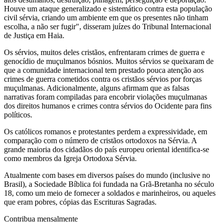
Houve um ataque generalizado e sistemático contra esta população
civil sérvia, criando um ambiente em que os presentes não tinham
escolha, a não ser fugir", disseram juízes do Tribunal Internacional
de Justiça em Haia.
Os sérvios, muitos deles cristãos, enfrentaram crimes de guerra e
genocídio de muçulmanos bósnios. Muitos sérvios se queixaram de
que a comunidade internacional tem prestado pouca atenção aos
crimes de guerra cometidos contra os cristãos sérvios por forças
muçulmanas. Adicionalmente, alguns afirmam que as falsas
narrativas foram compiladas para encobrir violações muçulmanas
dos direitos humanos e crimes contra sérvios do Ocidente para fins
políticos.
Os católicos romanos e protestantes perdem a expressividade, em
comparação com o número de cristãos ortodoxos na Sérvia. A
grande maioria dos cidadãos do país europeu oriental identifica-se
como membros da Igreja Ortodoxa Sérvia.
Atualmente com bases em diversos países do mundo (inclusive no
Brasil), a Sociedade Bíblica foi fundada na Grã-Bretanha no século
18, como um meio de fornecer a soldados e marinheiros, ou aqueles
que eram pobres, cópias das Escrituras Sagradas.
Contribua mensalmente