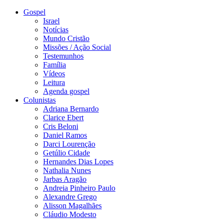
Gospel
Israel
Notícias
Mundo Cristão
Missões / Ação Social
Testemunhos
Família
Vídeos
Leitura
Agenda gospel
Colunistas
Adriana Bernardo
Clarice Ebert
Cris Beloni
Daniel Ramos
Darci Lourenção
Getúlio Cidade
Hernandes Dias Lopes
Nathalia Nunes
Jarbas Aragão
Andreia Pinheiro Paulo
Alexandre Grego
Alisson Magalhães
Cláudio Modesto