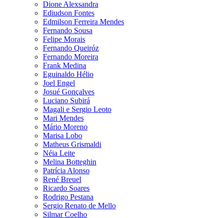
Dione Alexsandra
Ediudson Fontes
Edmilson Ferreira Mendes
Fernando Sousa
Felipe Morais
Fernando Queiróz
Fernando Moreira
Frank Medina
Eguinaldo Hélio
Joel Engel
Josué Gonçalves
Luciano Subirá
Magali e Sergio Leoto
Mari Mendes
Mário Moreno
Marisa Lobo
Matheus Grismaldi
Néia Leite
Melina Botteghin
Patrícia Alonso
René Breuel
Ricardo Soares
Rodrigo Pestana
Sergio Renato de Mello
Silmar Coelho