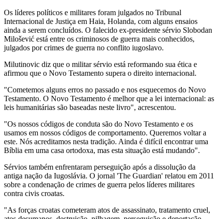
Os líderes políticos e militares foram julgados no Tribunal
Internacional de Justiça em Haia, Holanda, com alguns ensaios
ainda a serem concluídos. O falecido ex-presidente sérvio Slobodan
Milošević está entre os criminosos de guerra mais conhecidos,
julgados por crimes de guerra no conflito iugoslavo.
Milutinovic diz que o militar sérvio está reformando sua ética e
afirmou que o Novo Testamento supera o direito internacional.
"Cometemos alguns erros no passado e nos esquecemos do Novo
Testamento. O Novo Testamento é melhor que a lei internacional: as
leis humanitárias são baseadas neste livro", acrescentou.
"Os nossos códigos de conduta são do Novo Testamento e os
usamos em nossos códigos de comportamento. Queremos voltar a
este. Nós acreditamos nesta tradição. Ainda é difícil encontrar uma
Bíblia em uma casa ortodoxa, mas esta situação está mudando".
Sérvios também enfrentaram perseguição após a dissolução da
antiga nação da Iugoslávia. O jornal 'The Guardian' relatou em 2011
sobre a condenação de crimes de guerra pelos líderes militares
contra civis croatas.
"As forças croatas cometeram atos de assassinato, tratamento cruel,
atos desumanos, destruição, pilhagem, perseguição e deportação.