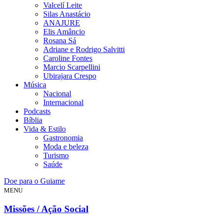
Valcelí Leite
Silas Anastácio
ANAJURE
Elis Amâncio
Rosana Sá
Adriane e Rodrigo Salvitti
Caroline Fontes
Marcio Scarpellini
Ubirajara Crespo
Música
Nacional
Internacional
Podcasts
Bíblia
Vida & Estilo
Gastronomia
Moda e beleza
Turismo
Saúde
Doe para o Guiame
MENU
Missões / Ação Social