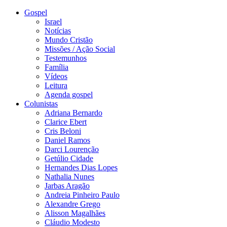
Gospel
Israel
Notícias
Mundo Cristão
Missões / Ação Social
Testemunhos
Família
Vídeos
Leitura
Agenda gospel
Colunistas
Adriana Bernardo
Clarice Ebert
Cris Beloni
Daniel Ramos
Darci Lourenção
Getúlio Cidade
Hernandes Dias Lopes
Nathalia Nunes
Jarbas Aragão
Andreia Pinheiro Paulo
Alexandre Grego
Alisson Magalhães
Cláudio Modesto