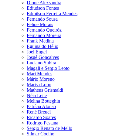
Dione Alexsandra
Ediudson Fontes
Edmilson Ferreira Mendes
Fernando Sousa
Felipe Morais
Fernando Queiróz
Fernando Moreira
Frank Medina
Eguinaldo Hélio
Joel Engel
Josué Gonçalves
Luciano Subirá
Magali e Sergio Leoto
Mari Mendes
Mário Moreno
Marisa Lobo
Matheus Grismaldi
Néia Leite
Melina Botteghin
Patrícia Alonso
René Breuel
Ricardo Soares
Rodrigo Pestana
Sergio Renato de Mello
Silmar Coelho