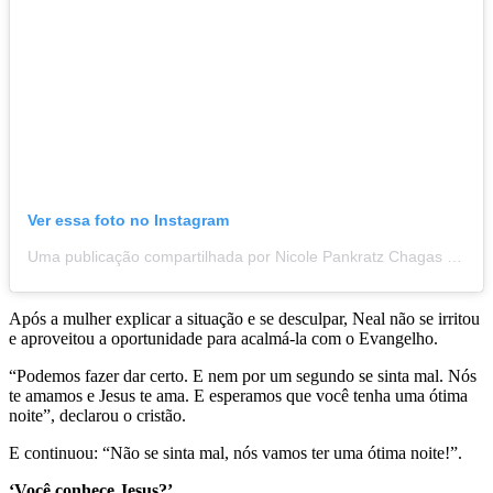
Ver essa foto no Instagram
Uma publicação compartilhada por Nicole Pankratz Chagas (@nicolepankratz)
Após a mulher explicar a situação e se desculpar, Neal não se irritou
e aproveitou a oportunidade para acalmá-la com o Evangelho.
“Podemos fazer dar certo. E nem por um segundo se sinta mal. Nós
te amamos e Jesus te ama. E esperamos que você tenha uma ótima
noite”, declarou o cristão.
E continuou: “Não se sinta mal, nós vamos ter uma ótima noite!”.
‘Você conhece Jesus?’