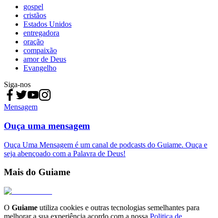
gospel
cristãos
Estados Unidos
entregadora
oração
compaixão
amor de Deus
Evangelho
Siga-nos
Mensagem
Ouça uma mensagem
Ouça Uma Mensagem é um canal de podcasts do Guiame. Ouça e
seja abençoado com a Palavra de Deus!
Mais do Guiame
O
Guiame
utiliza cookies e outras tecnologias semelhantes para
melhorar a sua experiência acordo com a nossa
Politica de