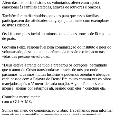
Além das melhorias físicas, os voluntários ofereceram apoio
emocional às famílias afetadas, através de louvores e orações.
Também foram distribuídos convites para que essas famílias
participassem das atividades da igreja, juntamente com exemplares
de livros cristãos.
Os kits entregues incluíam mimos como doces, toucas de lã e panos
de prato.
Giovana Felix, responsável pela comunicação do instituto e líder do
voluntariado, destacou a importância da missão e o impacto nas
vidas das pessoas envolvidas.
"Deus esteve à frente de tudo e preparou os corações, permitindo
que o amor de Cristo transbordasse através de nós por onde
passamos. Ouvimos muitas histórias e pudemos orientar e abençoar
cada pessoa com a Palavra de Deus! Era muito comum ver os olhos
marejados após o 'Amém' de cada oração. A gratidão deles era
imensa, apenas por estarmos ali, orando com eles," concluiu ela.
Contribua mensalmente
com o GUIA-ME.
Somos um meio de comunicação cristão. Trabalhamos para informar
com clareza e exatidão, sustentados por apuração responsável,