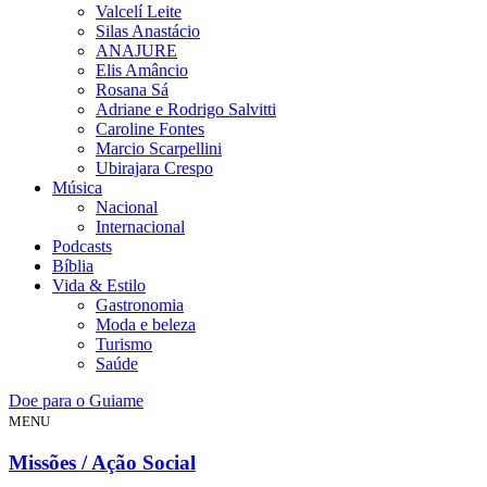
Valcelí Leite
Silas Anastácio
ANAJURE
Elis Amâncio
Rosana Sá
Adriane e Rodrigo Salvitti
Caroline Fontes
Marcio Scarpellini
Ubirajara Crespo
Música
Nacional
Internacional
Podcasts
Bíblia
Vida & Estilo
Gastronomia
Moda e beleza
Turismo
Saúde
Doe para o Guiame
MENU
Missões / Ação Social