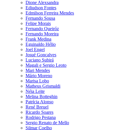
Dione Alexsandra
Ediudson Fontes
Edmilson Ferreira Mendes
Fernando Sousa
Felipe Morais
Fernando Queiróz
Fernando Moreira
Frank Medina
Eguinaldo Hélio
Joel Engel
Josué Gonçalves
Luciano Subirá
Magali e Sergio Leoto
Mari Mendes
Mário Moreno
Marisa Lobo
Matheus Grismaldi
Néia Leite
Melina Botteghin
Patrícia Alonso
René Breuel
Ricardo Soares
Rodrigo Pestana
Sergio Renato de Mello
Silmar Coelho