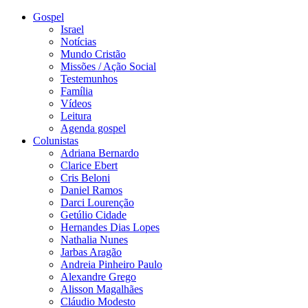
Gospel
Israel
Notícias
Mundo Cristão
Missões / Ação Social
Testemunhos
Família
Vídeos
Leitura
Agenda gospel
Colunistas
Adriana Bernardo
Clarice Ebert
Cris Beloni
Daniel Ramos
Darci Lourenção
Getúlio Cidade
Hernandes Dias Lopes
Nathalia Nunes
Jarbas Aragão
Andreia Pinheiro Paulo
Alexandre Grego
Alisson Magalhães
Cláudio Modesto