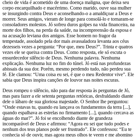
cheio de vida é acometido de uma doença maligna, que deixa seu
corpo encarquilhado e macérrimo. Como marido, ouve sua mulher
se insurgindo contra Deus e aconselhando-o a amaldiçoar a Deus e
morrer. Seus amigos, vieram de longe para consolá-lo e tornaram-se
consoladores molestos. Jó sofreu duros golpes na vida financeira, na
morte dos filhos, na perda da saúde, na incompreensão da esposa e
na acusação leviana dos amigos. Esse homem no fragor da
tempestade, assolado pela dor mais avassaladora levanta aos céus
dezesseis vezes a pergunta: “Por que, meu Deus?”. Trinta e quatros
vezes ele se queixa contra Deus. Como resposta, ele só escuta o
ensurdecedor silêncio de Deus. Nenhuma palavra. Nenhuma
explicação. Nenhuma luz no fim do túnel. Jó está nas profundezas
abissais da sua dor. Porém, mesmo perdendo tudo, não perdeu sua
fé. Ele clamou: “Uma coisa eu sei, é que o meu Redentor vive”. Ele
sabia que Deus inspira canções de louvor nas noites escuras.
Deus rompeu o silêncio, não para dar resposta às perguntas de Jó,
mas para fazer a ele setenta perguntas retóricas, desfraldando diante
dele o lábaro de sua gloriosa majestade. O Senhor lhe perguntou:
“Onde estavas tu, quando eu lançava os fundamentos da terra [...],
quando espalhava as estrelas no firmamento [...], quando cercava as
águas do mar?”. Jó foi se encolhendo diante de grandeza
incomparável de Deus e afirmou: “Agora eu sei que tudo podes e
nenhum dos teus planos pode ser frustrado”. Ele confessou: “Eu te
conhecia só de ouvir, mas agora meus olhos te veem e me abomino