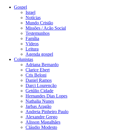
Gospel
Israel
Notícias
Mundo Cristão
Missões / Ação Social
Testemunhos
Família
Vídeos
Leitura
Agenda gospel
Colunistas
Adriana Bernardo
Clarice Ebert
Cris Beloni
Daniel Ramos
Darci Lourenção
Getúlio Cidade
Hernandes Dias Lopes
Nathalia Nunes
Jarbas Aragão
Andreia Pinheiro Paulo
Alexandre Grego
Alisson Magalhães
Cláudio Modesto