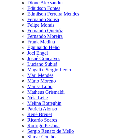
Dione Alexsandra
Ediudson Fontes
Edmilson Ferreira Mendes
Fernando Sousa
Felipe Morais
Fernando Queiróz
Fernando Moreira
Frank Medina
Eguinaldo Hélio
Joel Engel
Josué Gonçalves
Luciano Subirá
Magali e Sergio Leoto
Mari Mendes
Mário Moreno
Marisa Lobo
Matheus Grismaldi
Néia Leite
Melina Botteghin
Patrícia Alonso
René Breuel
Ricardo Soares
Rodrigo Pestana
Sergio Renato de Mello
Silmar Coelho