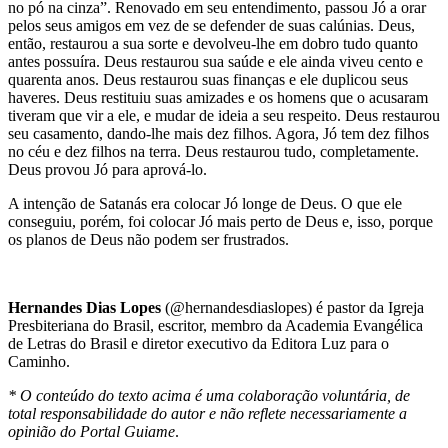
no pó na cinza”. Renovado em seu entendimento, passou Jó a orar
pelos seus amigos em vez de se defender de suas calúnias. Deus,
então, restaurou a sua sorte e devolveu-lhe em dobro tudo quanto
antes possuíra. Deus restaurou sua saúde e ele ainda viveu cento e
quarenta anos. Deus restaurou suas finanças e ele duplicou seus
haveres. Deus restituiu suas amizades e os homens que o acusaram
tiveram que vir a ele, e mudar de ideia a seu respeito. Deus restaurou
seu casamento, dando-lhe mais dez filhos. Agora, Jó tem dez filhos
no céu e dez filhos na terra. Deus restaurou tudo, completamente.
Deus provou Jó para aprová-lo.
A intenção de Satanás era colocar Jó longe de Deus. O que ele
conseguiu, porém, foi colocar Jó mais perto de Deus e, isso, porque
os planos de Deus não podem ser frustrados.
Hernandes Dias Lopes
(@hernandesdiaslopes) é pastor da Igreja
Presbiteriana do Brasil, escritor, membro da Academia Evangélica
de Letras do Brasil e diretor executivo da Editora Luz para o
Caminho.
* O conteúdo do texto acima é uma colaboração voluntária, de
total responsabilidade do autor e não reflete necessariamente a
opinião do Portal Guiame
.