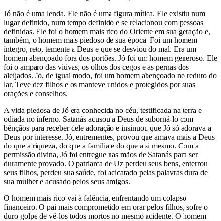
Jó não é uma lenda. Ele não é uma figura mítica. Ele existiu num
lugar definido, num tempo definido e se relacionou com pessoas
definidas. Ele foi o homem mais rico do Oriente em sua geração e,
também, o homem mais piedoso de sua época. Foi um homem
íntegro, reto, temente a Deus e que se desviou do mal. Era um
homem abençoado fora dos portões. Jó foi um homem generoso. Ele
foi o amparo das viúvas, os olhos dos cegos e as pernas dos
aleijados. Jó, de igual modo, foi um homem abençoado no reduto do
lar. Teve dez filhos e os manteve unidos e protegidos por suas
orações e conselhos.
A vida piedosa de Jó era conhecida no céu, testificada na terra e
odiada no inferno. Satanás acusou a Deus de suborná-lo com
bênçãos para receber dele adoração e insinuou que Jó só adorava a
Deus por interesse. Jó, entrementes, provou que amava mais a Deus
do que a riqueza, do que a família e do que a si mesmo. Com a
permissão divina, Jó foi entregue nas mãos de Satanás para ser
duramente provado. O patriarca de Uz perdeu seus bens, enterrou
seus filhos, perdeu sua saúde, foi acicatado pelas palavras dura de
sua mulher e acusado pelos seus amigos.
O homem mais rico vai à falência, enfrentando um colapso
financeiro. O pai mais comprometido em orar pelos filhos, sofre o
duro golpe de vê-los todos mortos no mesmo acidente. O homem