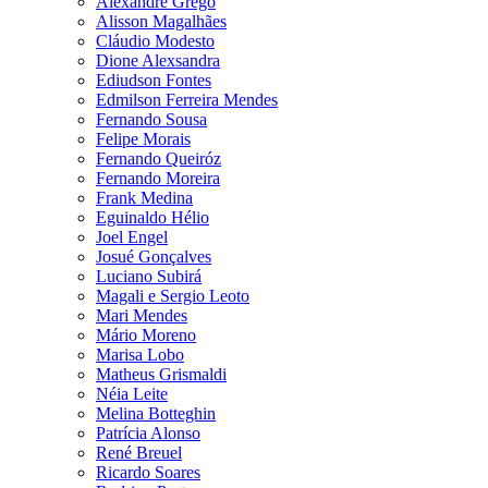
Alexandre Grego
Alisson Magalhães
Cláudio Modesto
Dione Alexsandra
Ediudson Fontes
Edmilson Ferreira Mendes
Fernando Sousa
Felipe Morais
Fernando Queiróz
Fernando Moreira
Frank Medina
Eguinaldo Hélio
Joel Engel
Josué Gonçalves
Luciano Subirá
Magali e Sergio Leoto
Mari Mendes
Mário Moreno
Marisa Lobo
Matheus Grismaldi
Néia Leite
Melina Botteghin
Patrícia Alonso
René Breuel
Ricardo Soares