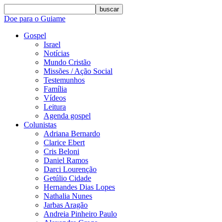
buscar
Doe para o Guiame
Gospel
Israel
Notícias
Mundo Cristão
Missões / Ação Social
Testemunhos
Família
Vídeos
Leitura
Agenda gospel
Colunistas
Adriana Bernardo
Clarice Ebert
Cris Beloni
Daniel Ramos
Darci Lourenção
Getúlio Cidade
Hernandes Dias Lopes
Nathalia Nunes
Jarbas Aragão
Andreia Pinheiro Paulo