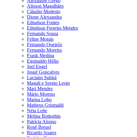
Alexandre Grego
Alisson Magalhães
Cláudio Modesto
Dione Alexsandra
Ediudson Fontes
Edmilson Ferreira Mendes
Fernando Sousa
Felipe Morais
Fernando Queiróz
Fernando Moreira
Frank Medina
Eguinaldo Hélio
Joel Engel
Josué Gonçalves
Luciano Subirá
Magali e Sergio Leoto
Mari Mendes
Mário Moreno
Marisa Lobo
Matheus Grismaldi
Néia Leite
Melina Botteghin
Patrícia Alonso
René Breuel
Ricardo Soares