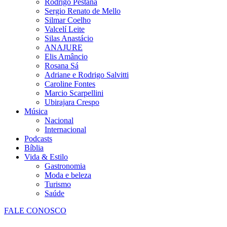
Rodrigo Pestana
Sergio Renato de Mello
Silmar Coelho
Valcelí Leite
Silas Anastácio
ANAJURE
Elis Amâncio
Rosana Sá
Adriane e Rodrigo Salvitti
Caroline Fontes
Marcio Scarpellini
Ubirajara Crespo
Música
Nacional
Internacional
Podcasts
Bíblia
Vida & Estilo
Gastronomia
Moda e beleza
Turismo
Saúde
FALE CONOSCO