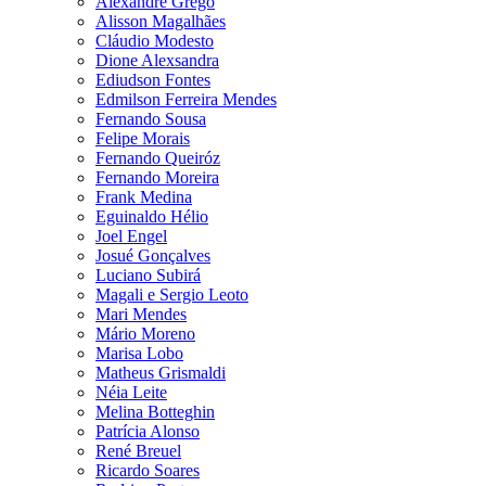
Alexandre Grego
Alisson Magalhães
Cláudio Modesto
Dione Alexsandra
Ediudson Fontes
Edmilson Ferreira Mendes
Fernando Sousa
Felipe Morais
Fernando Queiróz
Fernando Moreira
Frank Medina
Eguinaldo Hélio
Joel Engel
Josué Gonçalves
Luciano Subirá
Magali e Sergio Leoto
Mari Mendes
Mário Moreno
Marisa Lobo
Matheus Grismaldi
Néia Leite
Melina Botteghin
Patrícia Alonso
René Breuel
Ricardo Soares