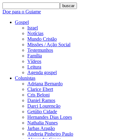
buscar
Doe para o Guiame
Gospel
Israel
Notícias
Mundo Cristão
Missões / Ação Social
Testemunhos
Família
Vídeos
Leitura
Agenda gospel
Colunistas
Adriana Bernardo
Clarice Ebert
Cris Beloni
Daniel Ramos
Darci Lourenção
Getúlio Cidade
Hernandes Dias Lopes
Nathalia Nunes
Jarbas Aragão
Andreia Pinheiro Paulo