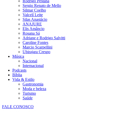
Rodrigo Pestana
Sergio Renato de Mello
Silmar Coelho
Valcelí Leite
Silas Anastácio
ANAJURE
Elis Amâncio
Rosana Sá
Adriane e Rodrigo Salvitti
Caroline Fontes
Marcio Scarpellini
Ubirajara Crespo
Música
Nacional
Internacional
Podcasts
Bíblia
Vida & Estilo
Gastronomia
Moda e beleza
Turismo
Saúde
FALE CONOSCO