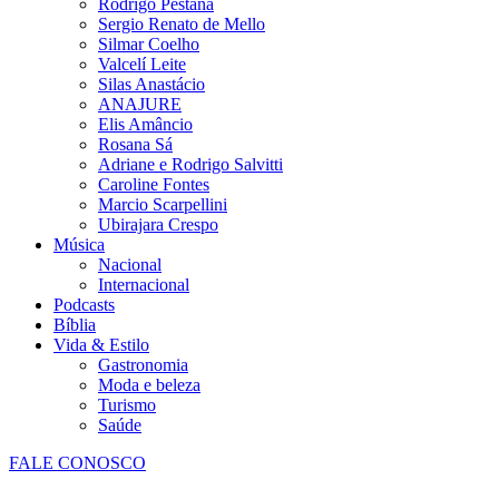
Rodrigo Pestana
Sergio Renato de Mello
Silmar Coelho
Valcelí Leite
Silas Anastácio
ANAJURE
Elis Amâncio
Rosana Sá
Adriane e Rodrigo Salvitti
Caroline Fontes
Marcio Scarpellini
Ubirajara Crespo
Música
Nacional
Internacional
Podcasts
Bíblia
Vida & Estilo
Gastronomia
Moda e beleza
Turismo
Saúde
FALE CONOSCO