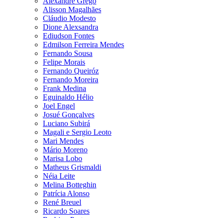
Alexandre Grego
Alisson Magalhães
Cláudio Modesto
Dione Alexsandra
Ediudson Fontes
Edmilson Ferreira Mendes
Fernando Sousa
Felipe Morais
Fernando Queiróz
Fernando Moreira
Frank Medina
Eguinaldo Hélio
Joel Engel
Josué Gonçalves
Luciano Subirá
Magali e Sergio Leoto
Mari Mendes
Mário Moreno
Marisa Lobo
Matheus Grismaldi
Néia Leite
Melina Botteghin
Patrícia Alonso
René Breuel
Ricardo Soares