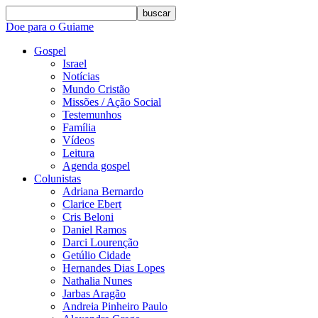
buscar
Doe para o Guiame
Gospel
Israel
Notícias
Mundo Cristão
Missões / Ação Social
Testemunhos
Família
Vídeos
Leitura
Agenda gospel
Colunistas
Adriana Bernardo
Clarice Ebert
Cris Beloni
Daniel Ramos
Darci Lourenção
Getúlio Cidade
Hernandes Dias Lopes
Nathalia Nunes
Jarbas Aragão
Andreia Pinheiro Paulo