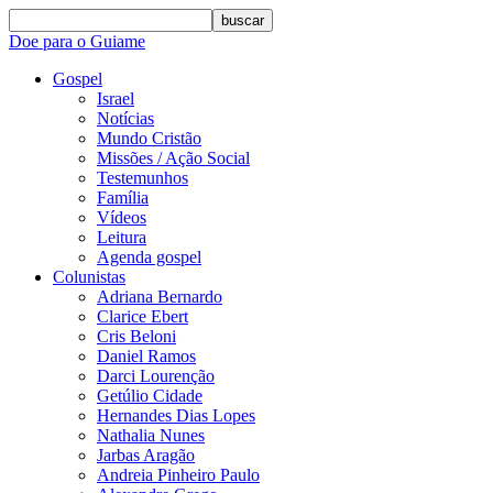
buscar
Doe para o Guiame
Gospel
Israel
Notícias
Mundo Cristão
Missões / Ação Social
Testemunhos
Família
Vídeos
Leitura
Agenda gospel
Colunistas
Adriana Bernardo
Clarice Ebert
Cris Beloni
Daniel Ramos
Darci Lourenção
Getúlio Cidade
Hernandes Dias Lopes
Nathalia Nunes
Jarbas Aragão
Andreia Pinheiro Paulo