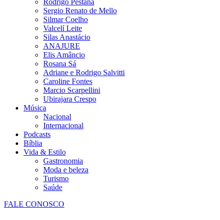
Rodrigo Pestana
Sergio Renato de Mello
Silmar Coelho
Valcelí Leite
Silas Anastácio
ANAJURE
Elis Amâncio
Rosana Sá
Adriane e Rodrigo Salvitti
Caroline Fontes
Marcio Scarpellini
Ubirajara Crespo
Música
Nacional
Internacional
Podcasts
Bíblia
Vida & Estilo
Gastronomia
Moda e beleza
Turismo
Saúde
FALE CONOSCO