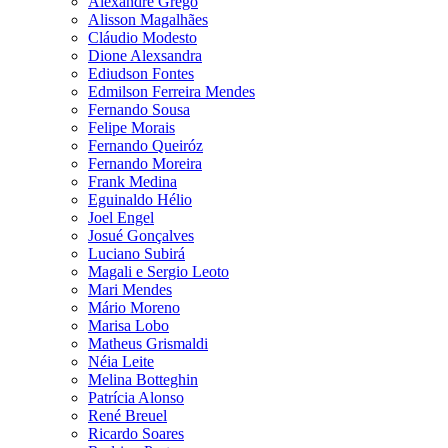
Alexandre Grego
Alisson Magalhães
Cláudio Modesto
Dione Alexsandra
Ediudson Fontes
Edmilson Ferreira Mendes
Fernando Sousa
Felipe Morais
Fernando Queiróz
Fernando Moreira
Frank Medina
Eguinaldo Hélio
Joel Engel
Josué Gonçalves
Luciano Subirá
Magali e Sergio Leoto
Mari Mendes
Mário Moreno
Marisa Lobo
Matheus Grismaldi
Néia Leite
Melina Botteghin
Patrícia Alonso
René Breuel
Ricardo Soares