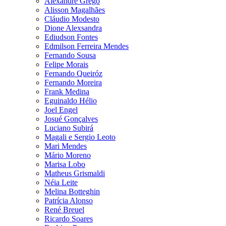
Alexandre Grego
Alisson Magalhães
Cláudio Modesto
Dione Alexsandra
Ediudson Fontes
Edmilson Ferreira Mendes
Fernando Sousa
Felipe Morais
Fernando Queiróz
Fernando Moreira
Frank Medina
Eguinaldo Hélio
Joel Engel
Josué Gonçalves
Luciano Subirá
Magali e Sergio Leoto
Mari Mendes
Mário Moreno
Marisa Lobo
Matheus Grismaldi
Néia Leite
Melina Botteghin
Patrícia Alonso
René Breuel
Ricardo Soares