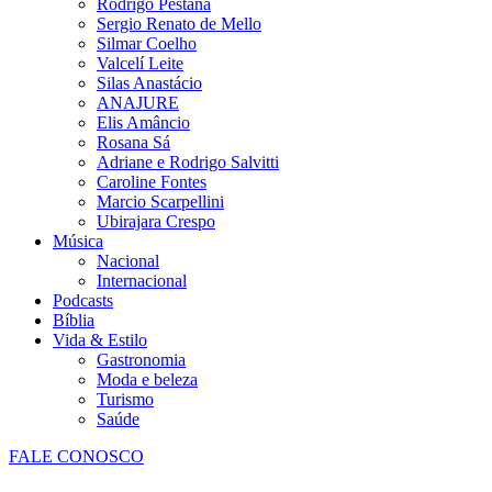
Rodrigo Pestana
Sergio Renato de Mello
Silmar Coelho
Valcelí Leite
Silas Anastácio
ANAJURE
Elis Amâncio
Rosana Sá
Adriane e Rodrigo Salvitti
Caroline Fontes
Marcio Scarpellini
Ubirajara Crespo
Música
Nacional
Internacional
Podcasts
Bíblia
Vida & Estilo
Gastronomia
Moda e beleza
Turismo
Saúde
FALE CONOSCO