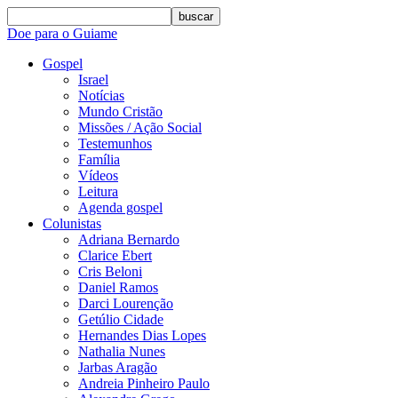
buscar
Doe para o Guiame
Gospel
Israel
Notícias
Mundo Cristão
Missões / Ação Social
Testemunhos
Família
Vídeos
Leitura
Agenda gospel
Colunistas
Adriana Bernardo
Clarice Ebert
Cris Beloni
Daniel Ramos
Darci Lourenção
Getúlio Cidade
Hernandes Dias Lopes
Nathalia Nunes
Jarbas Aragão
Andreia Pinheiro Paulo