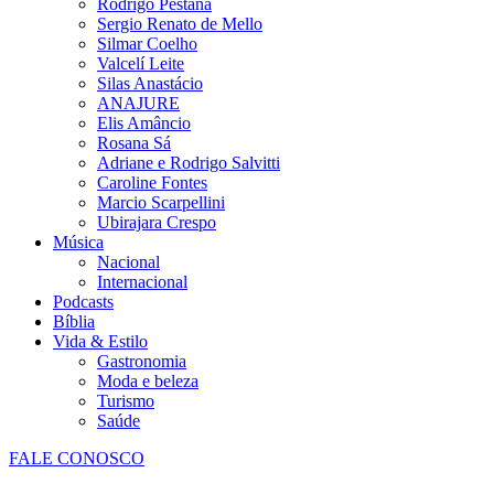
Rodrigo Pestana
Sergio Renato de Mello
Silmar Coelho
Valcelí Leite
Silas Anastácio
ANAJURE
Elis Amâncio
Rosana Sá
Adriane e Rodrigo Salvitti
Caroline Fontes
Marcio Scarpellini
Ubirajara Crespo
Música
Nacional
Internacional
Podcasts
Bíblia
Vida & Estilo
Gastronomia
Moda e beleza
Turismo
Saúde
FALE CONOSCO