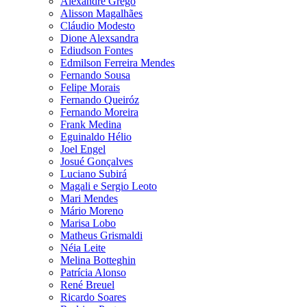
Alexandre Grego
Alisson Magalhães
Cláudio Modesto
Dione Alexsandra
Ediudson Fontes
Edmilson Ferreira Mendes
Fernando Sousa
Felipe Morais
Fernando Queiróz
Fernando Moreira
Frank Medina
Eguinaldo Hélio
Joel Engel
Josué Gonçalves
Luciano Subirá
Magali e Sergio Leoto
Mari Mendes
Mário Moreno
Marisa Lobo
Matheus Grismaldi
Néia Leite
Melina Botteghin
Patrícia Alonso
René Breuel
Ricardo Soares