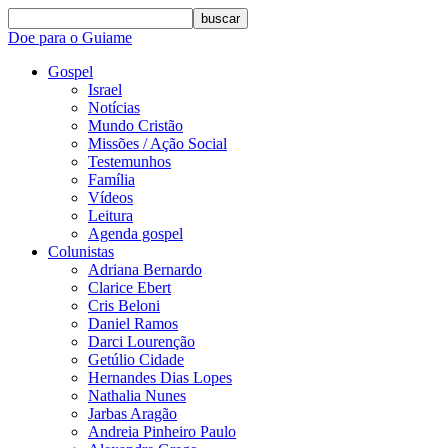
buscar
Doe para o Guiame
Gospel
Israel
Notícias
Mundo Cristão
Missões / Ação Social
Testemunhos
Família
Vídeos
Leitura
Agenda gospel
Colunistas
Adriana Bernardo
Clarice Ebert
Cris Beloni
Daniel Ramos
Darci Lourenção
Getúlio Cidade
Hernandes Dias Lopes
Nathalia Nunes
Jarbas Aragão
Andreia Pinheiro Paulo