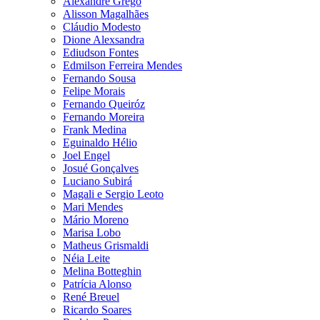
Alexandre Grego
Alisson Magalhães
Cláudio Modesto
Dione Alexsandra
Ediudson Fontes
Edmilson Ferreira Mendes
Fernando Sousa
Felipe Morais
Fernando Queiróz
Fernando Moreira
Frank Medina
Eguinaldo Hélio
Joel Engel
Josué Gonçalves
Luciano Subirá
Magali e Sergio Leoto
Mari Mendes
Mário Moreno
Marisa Lobo
Matheus Grismaldi
Néia Leite
Melina Botteghin
Patrícia Alonso
René Breuel
Ricardo Soares