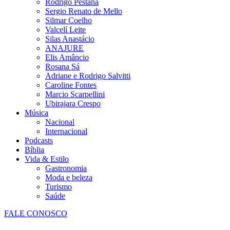
Rodrigo Pestana
Sergio Renato de Mello
Silmar Coelho
Valcelí Leite
Silas Anastácio
ANAJURE
Elis Amâncio
Rosana Sá
Adriane e Rodrigo Salvitti
Caroline Fontes
Marcio Scarpellini
Ubirajara Crespo
Música
Nacional
Internacional
Podcasts
Bíblia
Vida & Estilo
Gastronomia
Moda e beleza
Turismo
Saúde
FALE CONOSCO