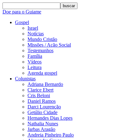
buscar
Doe para o Guiame
Gospel
Israel
Notícias
Mundo Cristão
Missões / Ação Social
Testemunhos
Família
Vídeos
Leitura
Agenda gospel
Colunistas
Adriana Bernardo
Clarice Ebert
Cris Beloni
Daniel Ramos
Darci Lourenção
Getúlio Cidade
Hernandes Dias Lopes
Nathalia Nunes
Jarbas Aragão
Andreia Pinheiro Paulo