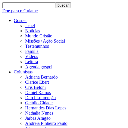
buscar
Doe para o Guiame
Gospel
Israel
Notícias
Mundo Cristão
Missões / Ação Social
Testemunhos
Família
Vídeos
Leitura
Agenda gospel
Colunistas
Adriana Bernardo
Clarice Ebert
Cris Beloni
Daniel Ramos
Darci Lourenção
Getúlio Cidade
Hernandes Dias Lopes
Nathalia Nunes
Jarbas Aragão
Andreia Pinheiro Paulo