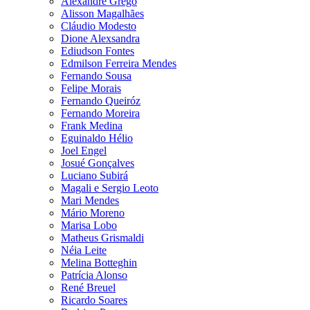
Alexandre Grego
Alisson Magalhães
Cláudio Modesto
Dione Alexsandra
Ediudson Fontes
Edmilson Ferreira Mendes
Fernando Sousa
Felipe Morais
Fernando Queiróz
Fernando Moreira
Frank Medina
Eguinaldo Hélio
Joel Engel
Josué Gonçalves
Luciano Subirá
Magali e Sergio Leoto
Mari Mendes
Mário Moreno
Marisa Lobo
Matheus Grismaldi
Néia Leite
Melina Botteghin
Patrícia Alonso
René Breuel
Ricardo Soares