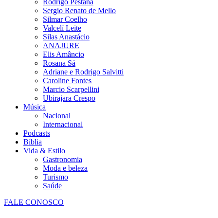
Rodrigo Pestana
Sergio Renato de Mello
Silmar Coelho
Valcelí Leite
Silas Anastácio
ANAJURE
Elis Amâncio
Rosana Sá
Adriane e Rodrigo Salvitti
Caroline Fontes
Marcio Scarpellini
Ubirajara Crespo
Música
Nacional
Internacional
Podcasts
Bíblia
Vida & Estilo
Gastronomia
Moda e beleza
Turismo
Saúde
FALE CONOSCO