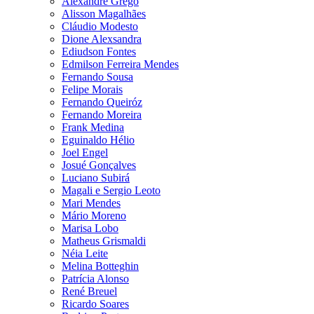
Alexandre Grego
Alisson Magalhães
Cláudio Modesto
Dione Alexsandra
Ediudson Fontes
Edmilson Ferreira Mendes
Fernando Sousa
Felipe Morais
Fernando Queiróz
Fernando Moreira
Frank Medina
Eguinaldo Hélio
Joel Engel
Josué Gonçalves
Luciano Subirá
Magali e Sergio Leoto
Mari Mendes
Mário Moreno
Marisa Lobo
Matheus Grismaldi
Néia Leite
Melina Botteghin
Patrícia Alonso
René Breuel
Ricardo Soares