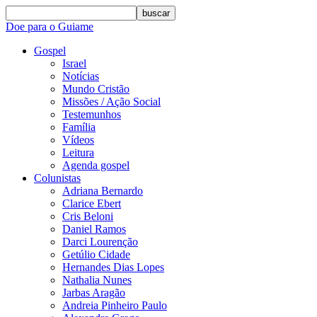
buscar
Doe para o Guiame
Gospel
Israel
Notícias
Mundo Cristão
Missões / Ação Social
Testemunhos
Família
Vídeos
Leitura
Agenda gospel
Colunistas
Adriana Bernardo
Clarice Ebert
Cris Beloni
Daniel Ramos
Darci Lourenção
Getúlio Cidade
Hernandes Dias Lopes
Nathalia Nunes
Jarbas Aragão
Andreia Pinheiro Paulo