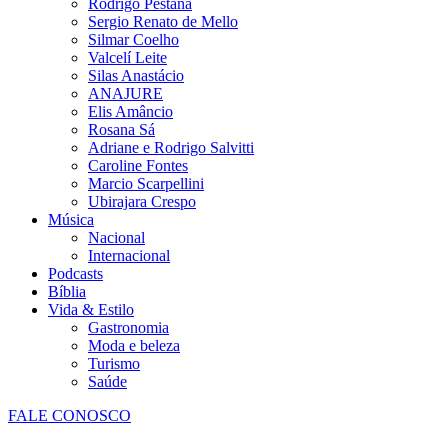
Rodrigo Pestana
Sergio Renato de Mello
Silmar Coelho
Valcelí Leite
Silas Anastácio
ANAJURE
Elis Amâncio
Rosana Sá
Adriane e Rodrigo Salvitti
Caroline Fontes
Marcio Scarpellini
Ubirajara Crespo
Música
Nacional
Internacional
Podcasts
Bíblia
Vida & Estilo
Gastronomia
Moda e beleza
Turismo
Saúde
FALE CONOSCO