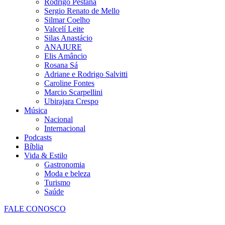
Rodrigo Pestana
Sergio Renato de Mello
Silmar Coelho
Valcelí Leite
Silas Anastácio
ANAJURE
Elis Amâncio
Rosana Sá
Adriane e Rodrigo Salvitti
Caroline Fontes
Marcio Scarpellini
Ubirajara Crespo
Música
Nacional
Internacional
Podcasts
Bíblia
Vida & Estilo
Gastronomia
Moda e beleza
Turismo
Saúde
FALE CONOSCO