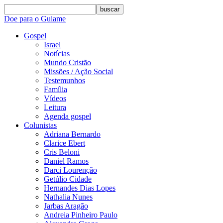
buscar
Doe para o Guiame
Gospel
Israel
Notícias
Mundo Cristão
Missões / Ação Social
Testemunhos
Família
Vídeos
Leitura
Agenda gospel
Colunistas
Adriana Bernardo
Clarice Ebert
Cris Beloni
Daniel Ramos
Darci Lourenção
Getúlio Cidade
Hernandes Dias Lopes
Nathalia Nunes
Jarbas Aragão
Andreia Pinheiro Paulo