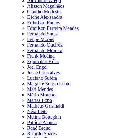
Alexandre Grego
Alisson Magalhães
Cláudio Modesto
Dione Alexsandra
Ediudson Fontes
Edmilson Ferreira Mendes
Fernando Sousa
Felipe Morais
Fernando Queiróz
Fernando Moreira
Frank Medina
Eguinaldo Hélio
Joel Engel
Josué Gonçalves
Luciano Subirá
Magali e Sergio Leoto
Mari Mendes
Mário Moreno
Marisa Lobo
Matheus Grismaldi
Néia Leite
Melina Botteghin
Patrícia Alonso
René Breuel
Ricardo Soares