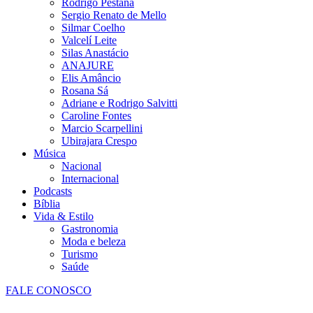
Rodrigo Pestana
Sergio Renato de Mello
Silmar Coelho
Valcelí Leite
Silas Anastácio
ANAJURE
Elis Amâncio
Rosana Sá
Adriane e Rodrigo Salvitti
Caroline Fontes
Marcio Scarpellini
Ubirajara Crespo
Música
Nacional
Internacional
Podcasts
Bíblia
Vida & Estilo
Gastronomia
Moda e beleza
Turismo
Saúde
FALE CONOSCO