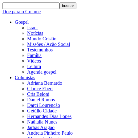
buscar
Doe para o Guiame
Gospel
Israel
Notícias
Mundo Cristão
Missões / Ação Social
Testemunhos
Família
Vídeos
Leitura
Agenda gospel
Colunistas
Adriana Bernardo
Clarice Ebert
Cris Beloni
Daniel Ramos
Darci Lourenção
Getúlio Cidade
Hernandes Dias Lopes
Nathalia Nunes
Jarbas Aragão
Andreia Pinheiro Paulo