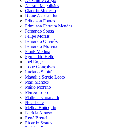
Alexandre Grego
Alisson Magalhães
Cláudio Modesto
Dione Alexsandra
Ediudson Fontes
Edmilson Ferreira Mendes
Fernando Sousa
Felipe Morais
Fernando Queiróz
Fernando Moreira
Frank Medina
Eguinaldo Hélio
Joel Engel
Josué Gonçalves
Luciano Subirá
Magali e Sergio Leoto
Mari Mendes
Mário Moreno
Marisa Lobo
Matheus Grismaldi
Néia Leite
Melina Botteghin
Patrícia Alonso
René Breuel
Ricardo Soares