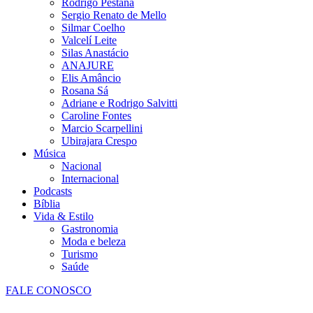
Rodrigo Pestana
Sergio Renato de Mello
Silmar Coelho
Valcelí Leite
Silas Anastácio
ANAJURE
Elis Amâncio
Rosana Sá
Adriane e Rodrigo Salvitti
Caroline Fontes
Marcio Scarpellini
Ubirajara Crespo
Música
Nacional
Internacional
Podcasts
Bíblia
Vida & Estilo
Gastronomia
Moda e beleza
Turismo
Saúde
FALE CONOSCO