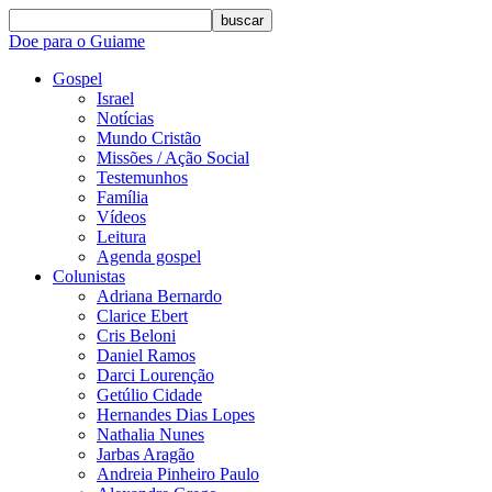
buscar
Doe para o Guiame
Gospel
Israel
Notícias
Mundo Cristão
Missões / Ação Social
Testemunhos
Família
Vídeos
Leitura
Agenda gospel
Colunistas
Adriana Bernardo
Clarice Ebert
Cris Beloni
Daniel Ramos
Darci Lourenção
Getúlio Cidade
Hernandes Dias Lopes
Nathalia Nunes
Jarbas Aragão
Andreia Pinheiro Paulo