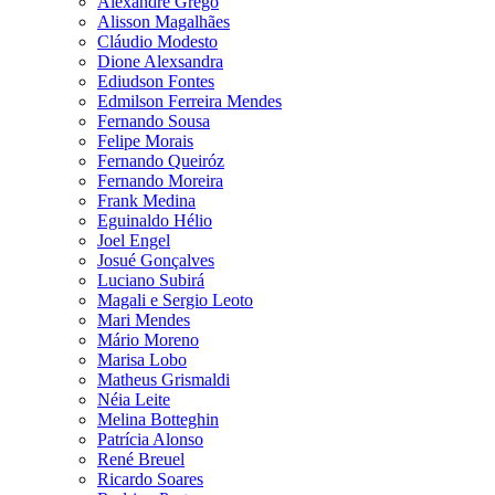
Alexandre Grego
Alisson Magalhães
Cláudio Modesto
Dione Alexsandra
Ediudson Fontes
Edmilson Ferreira Mendes
Fernando Sousa
Felipe Morais
Fernando Queiróz
Fernando Moreira
Frank Medina
Eguinaldo Hélio
Joel Engel
Josué Gonçalves
Luciano Subirá
Magali e Sergio Leoto
Mari Mendes
Mário Moreno
Marisa Lobo
Matheus Grismaldi
Néia Leite
Melina Botteghin
Patrícia Alonso
René Breuel
Ricardo Soares