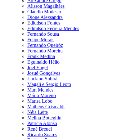
Alexandre Grego
Alisson Magalhães
Cláudio Modesto
Dione Alexsandra
Ediudson Fontes
Edmilson Ferreira Mendes
Fernando Sousa
Felipe Morais
Fernando Queiróz
Fernando Moreira
Frank Medina
Eguinaldo Hélio
Joel Engel
Josué Gonçalves
Luciano Subirá
Magali e Sergio Leoto
Mari Mendes
Mário Moreno
Marisa Lobo
Matheus Grismaldi
Néia Leite
Melina Botteghin
Patrícia Alonso
René Breuel
Ricardo Soares