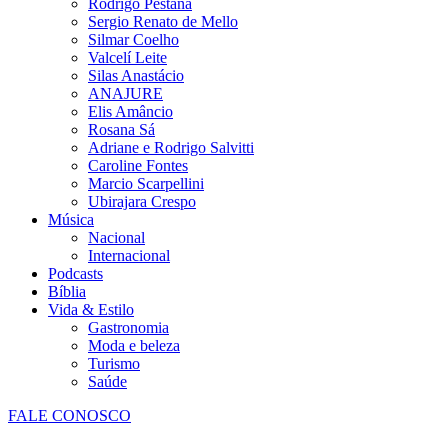
Rodrigo Pestana
Sergio Renato de Mello
Silmar Coelho
Valcelí Leite
Silas Anastácio
ANAJURE
Elis Amâncio
Rosana Sá
Adriane e Rodrigo Salvitti
Caroline Fontes
Marcio Scarpellini
Ubirajara Crespo
Música
Nacional
Internacional
Podcasts
Bíblia
Vida & Estilo
Gastronomia
Moda e beleza
Turismo
Saúde
FALE CONOSCO