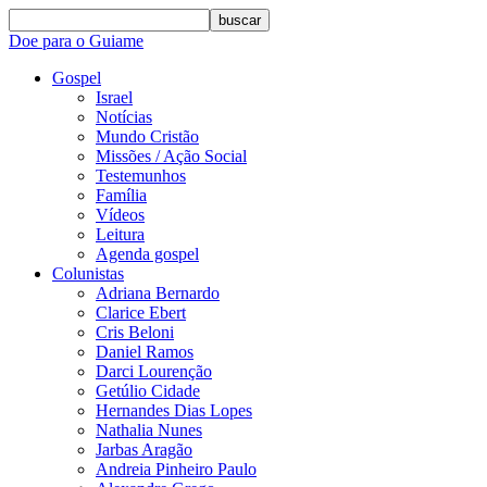
buscar
Doe para o Guiame
Gospel
Israel
Notícias
Mundo Cristão
Missões / Ação Social
Testemunhos
Família
Vídeos
Leitura
Agenda gospel
Colunistas
Adriana Bernardo
Clarice Ebert
Cris Beloni
Daniel Ramos
Darci Lourenção
Getúlio Cidade
Hernandes Dias Lopes
Nathalia Nunes
Jarbas Aragão
Andreia Pinheiro Paulo