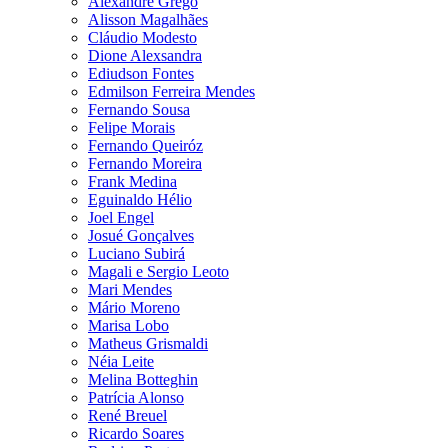
Alexandre Grego
Alisson Magalhães
Cláudio Modesto
Dione Alexsandra
Ediudson Fontes
Edmilson Ferreira Mendes
Fernando Sousa
Felipe Morais
Fernando Queiróz
Fernando Moreira
Frank Medina
Eguinaldo Hélio
Joel Engel
Josué Gonçalves
Luciano Subirá
Magali e Sergio Leoto
Mari Mendes
Mário Moreno
Marisa Lobo
Matheus Grismaldi
Néia Leite
Melina Botteghin
Patrícia Alonso
René Breuel
Ricardo Soares