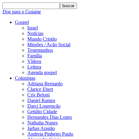
buscar
Doe para o Guiame
Gospel
Israel
Notícias
Mundo Cristão
Missões / Ação Social
Testemunhos
Família
Vídeos
Leitura
Agenda gospel
Colunistas
Adriana Bernardo
Clarice Ebert
Cris Beloni
Daniel Ramos
Darci Lourenção
Getúlio Cidade
Hernandes Dias Lopes
Nathalia Nunes
Jarbas Aragão
Andreia Pinheiro Paulo