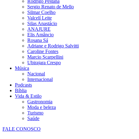
Rodrigo Pestana
Sergio Renato de Mello
Silmar Coelho
Valcelí Leite
Silas Anastácio
ANAJURE
Elis Amâncio
Rosana Sá
Adriane e Rodrigo Salvitti
Caroline Fontes
Marcio Scarpellini
Ubirajara Crespo
Música
Nacional
Internacional
Podcasts
Bíblia
Vida & Estilo
Gastronomia
Moda e beleza
Turismo
Saúde
FALE CONOSCO